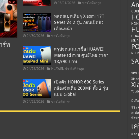
05/01/2026
ข่าวไอทีล่าสุด
An
CUKT
H
หลุดสเปคเต็มๆ Xiaomi 17T
Series ทั้ง 2 รุ่น ก่อนเปิดตัว
HONO
HU
เดือนหน้า
04/30/2026
ข่าวไอทีล่าสุด
HUAW
iSUP
าร์ท
PO
สรุปจุดเด่นน่าซื้อ HUAWEI
น
REDM
MatePad mini ศูนย์ไทย ราคา
S
18,990 บาท
04/26/2026
HUAWEI
,
ข่าวไอทีล่าสุด
VIVO
Xiao
เปิดตัว HONOR 600 Series
Xi
กล้องจัดเต็ม 200MP ทั้ง 2 รุ่น
Youtu
แบบ Global
มือถือ
04/23/2026
ข่าวไอทีล่าสุด
รีวิว
สเปค
หัวช
เค
แจก 