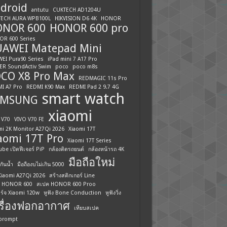
droid
antutu
CUKTECH AD1204U
ECH AURA WPB100L
HIKVISION D6 4K
HONOR
ONOR 600
HONOR 600 pro
R 600 Series
AWEI Matepad Mini
EI Pura90 Series
iPad mini 7 A17 Pro
ER SoundActiv Swim
poco
poco m8s
CO X8 Pro Max
REDMAGIC 11s Pro
I A7 Pro
REDMI K90 Max
REDMI Pad 2 9.7 4G
smart watch
AMSUNG
xiaomi
 V70
VIVO V70 FE
mi 2K Monitor A27Qi 2026
Xiaomi 17T
aomi 17T Pro
Xiaomi 17T Series
be เปิดฟีเจอร์ PiP
กล้องติดรถยนต์
กล้องหน้ารถ 4K
มือถือใหม่
กันน้ำ
มือถืองบไม่เกิน 5000
 Xiaomi A27Qi 2026
สร้างสติกเกอร์ Line
 HONOR 600
สเปค HONOR 600 Proo
าร์จ Xiaomi 120w
หูฟัง Bone Conduction
หูฟังวิ่ง
รื่องฟอกอากาศ
เทียบสเปค
prompt