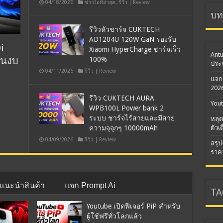
04/18/2026
ข่าวไอทีล่าสุด
,
รีวิว | Review
บท
รีวิวหัวชาร์จ CUKTECH
AD1204U 120W GaN รองรับ
i
Xiaomi HyperCharge ชาร์จเร็ว
Ant
ดในงบ
100%
ประ
04/11/2026
รีวิว | Review
แจก 
202
รีวิว CUKTECH AURA
Yout
WPB100L Power bank 2
ระบบ ชาร์จไร้สายและมีสาย
หลุด
ความจุจุกๆ 10000mAh
ตัวเ
04/09/2026
รีวิว | Review
สรุป
ราค
แนะนำสินค้า
แจก Prompt Ai
TA
Youtube เปิดฟีเจอร์ PiP สำหรับ
ผู้ใช้ฟรีทั่วโลกแล้ว